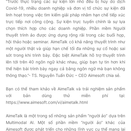
“Trước thực trạng các sự kiện lớn nhỏ đều bị hủy do dịch
Covid-19, nhiều doanh nghiệp và đơn vị tổ chức sự kiện đã
linh hoạt trong việc tìm kiếm giải pháp nhằm hạn chế tiếp xúc
trực tiếp nơi công cộng. Sự kiện trực tuyến chính là sự lựa
chọn thích hợp cho các doanh nghiệp. Phần mềm Người
thuyết trình ảo được ứng dụng rộng rãi trong các buổi họp,
hội thảo hoặc seminar. AimeTalk có khả năng thuyết trình như
một người thật và giúp hạn chế tối đa những sự cố hoặc sai
sót trong khi trình bày. Đặc biệt AimeTalk hỗ trợ thuyết trình
lên tới trên 40 ngôn ngữ khác nhau, giúp bạn tự tin hơn khi
thể hiện bài trình bày ngay cả bằng ngôn ngữ mà bạn không
thông thạo.”- TS. Nguyễn Tuấn Đức – CEO Aimesoft chia sẻ.
Bạn có thể tham khảo về AimeTalk và trải nghiệm sản phẩm
với bản dùng thử miễn phí tại:
https://www.aimesoft.com/vi/aimetalk.html
AimeTalk là một trong số những sản phẩm “người ảo” dựa trên
Multimodal AI. Một số phần mềm “người ảo” khác của
Aimesoft được phát triển cho những lĩnh vực cụ thể mang lại