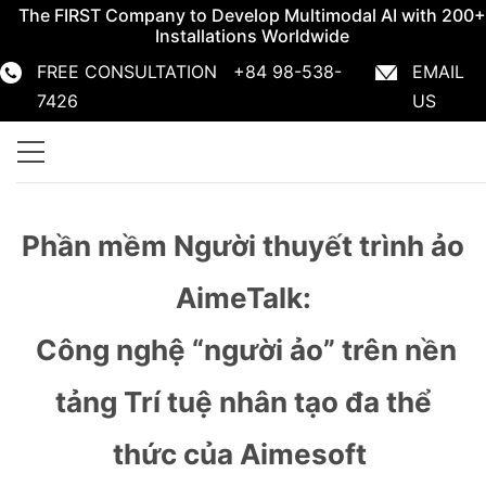
The FIRST Company to Develop Multimodal AI with 200+
Installations Worldwide
FREE CONSULTATION +84 98-538-
EMAIL
+84 98-538-7426
info@aimesoft.com
7426
US
Phần mềm Người thuyết trình ảo
AimeTalk:
Công nghệ “người ảo” trên nền
tảng Trí tuệ nhân tạo đa thể
thức của Aimesoft