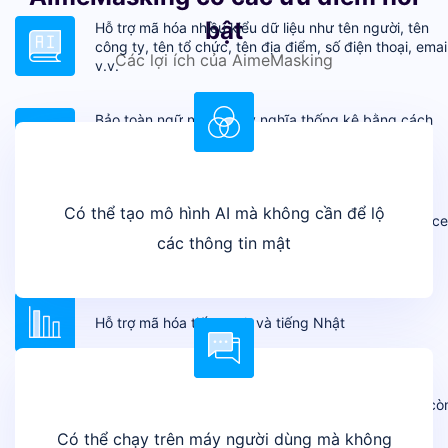
bật
Hỗ trợ mã hóa nhiều kiểu dữ liệu như tên người, tên
công ty, tên tổ chức, tên địa điểm, số điện thoại, email
Các lợi ích của AimeMasking
v.v.
Bảo toàn ngữ nghĩa và ý nghĩa thống kê bằng cách
thay thế đồng loạt các dành từ bằng các danh từ
cùng loại.
Có thể tạo mô hình AI mà không cần để lộ
Hỗ trợ mã hóa nhiều kiểu định dạng file như doc, exce
txt,...
các thông tin mật
Hỗ trợ mã hóa tiếng anh và tiếng Nhật
Không chỉ hỗ trợ mã hóa file riêng lẻ, AimeMasking cò
hỗ trợ mã hóa folder chứa nhiều file con
Có thể chạy trên máy người dùng mà không