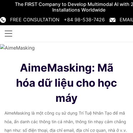
The FIRST Company to Develop Multimodal AI with 
Installations Worldwide
FREE CONSULTATION +84 98-538-7426
EMAI
+84 98-538-7426
info@aimesoft.com
AimeMasking: Mã
hóa dữ liệu cho học
máy
AimeMasking là một công cụ sử dụng Trí Tuệ Nhân Tạo để mã
hóa, ẩn danh các thông tin cá nhân, thông tin nhạy cảm chẳng
hạn như: số điện thoại, địa chỉ email, địa chỉ cơ quan, nhà ở v.v.